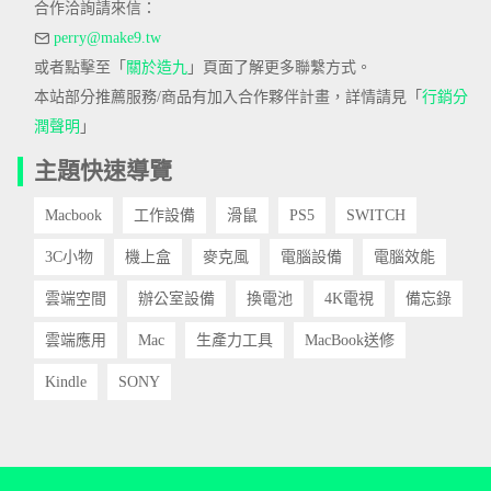
合作洽詢請來信：
perry@make9.tw
或者點擊至「
關於造九
」頁面了解更多聯繫方式。
本站部分推薦服務/商品有加入合作夥伴計畫，詳情請見「
行銷分
潤聲明
」
主題快速導覽
Macbook
工作設備
滑鼠
PS5
SWITCH
3C小物
機上盒
麥克風
電腦設備
電腦效能
雲端空間
辦公室設備
換電池
4K電視
備忘錄
雲端應用
Mac
生產力工具
MacBook送修
Kindle
SONY