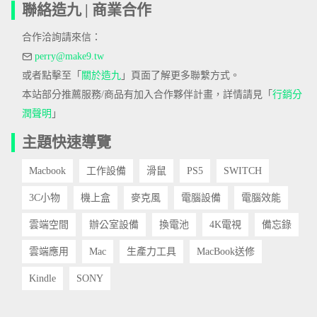
聯絡造九 | 商業合作
合作洽詢請來信：
perry@make9.tw
或者點擊至「
關於造九
」頁面了解更多聯繫方式。
本站部分推薦服務/商品有加入合作夥伴計畫，詳情請見「
行銷分
潤聲明
」
主題快速導覽
Macbook
工作設備
滑鼠
PS5
SWITCH
3C小物
機上盒
麥克風
電腦設備
電腦效能
雲端空間
辦公室設備
換電池
4K電視
備忘錄
雲端應用
Mac
生產力工具
MacBook送修
Kindle
SONY