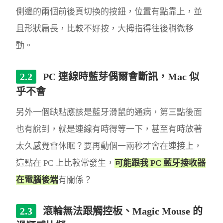
側邊的兩個前後頁切換的按鈕，位置有點靠上，並
且形狀扁長，比較不好按，大拇指得往後稍微移
動。
PC 連線時藍芽偶爾會斷訊，Mac 似
乎不會
另外一個缺點應該是藍牙滑鼠的通病，第三點後面
也有說到，就是連線有時得等一下，甚至有時放著
太久感覺會休眠？要再動個一兩秒才會在連接上，
這點在 PC 上比較常發生，
可能跟我 PC 藍牙接收器
在電腦後端
有關係？
滾輪無法跟觸控板、Magic Mouse 的