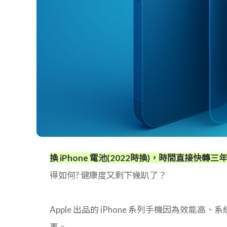
換 iPhone 電池(2022時換)，時間直接快轉三年 
得如何? 健康度又剩下幾趴了？
Apple 出品的 iPhone 系列手機因為效
事。