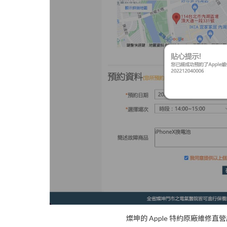
燦坤的 Apple 特約原廠維修直