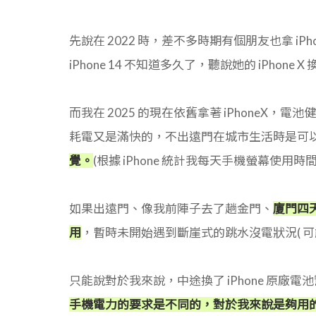
先說在 2022 時，差不多時期有個朋友也拿 iPh
iPhone 14 不知道多久了，聽說她的 iPho
而我在 2025 的現在依舊拿著 iPhoneX，電
耗電又是滿快的，不出遠門在城市生活時是可
覺。
(根據 iPhone 統計我每天手機螢幕使用時間為
如果出遠門、像我前陣子去了趟金門、
廈門四
用
，暫時未開始遇到斷崖式的跳水沒電狀況( 可能
只能說對於我來說，中途換了 iPhone 原
手機電力的要求是不同的，對於我來說是夠用