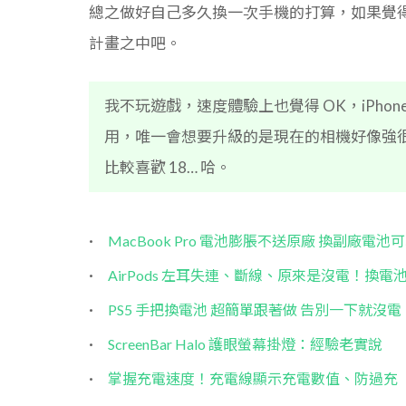
總之做好自己多久換一次手機的打算，如果覺得
計畫之中吧。
我不玩遊戲，速度體驗上也覺得 OK，iPhone
用，唯一會想要升級的是現在的相機好像強很多，
比較喜歡 18… 哈。
MacBook Pro 電池膨脹不送原廠 換副廠電池
AirPods 左耳失連、斷線、原來是沒電！換電
PS5 手把換電池 超簡單跟著做 告別一下就沒電
ScreenBar Halo 護眼螢幕掛燈：經驗老實說
掌握充電速度！充電線顯示充電數值、防過充