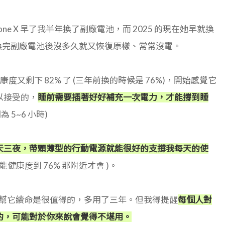
one X 早了我半年換了副廠電池，而 2025 的現在她早就換
ne X 換完副廠電池後沒多久就又恢復原樣、常常沒電。
池健康度又剩下 82% 了 (三年前換的時候是 76%)，開始感覺它
以接受的，
睡前需要插著好好補充一次電力，才能撐到睡
 5~6 小時)
天三夜，帶顆薄型的行動電源就能很好的支撐我每天的使
健康度到 76% 那附近才會 )。
廠電池幫它續命是很值得的，多用了三年。但我得提醒
每個人對
的，可能對於你來說會覺得不堪用。