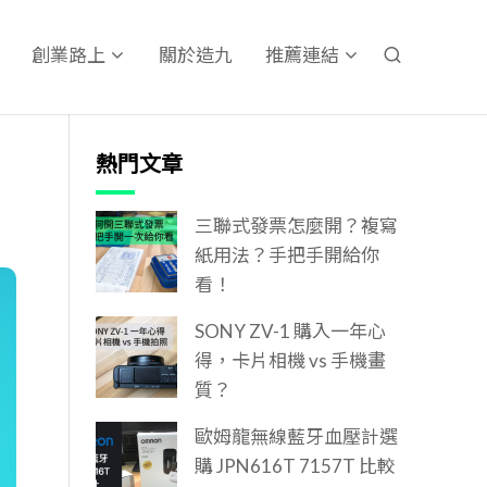
關於造九
創業路上
推薦連結
熱門文章
三聯式發票怎麼開？複寫
紙用法？手把手開給你
看！
SONY ZV-1 購入一年心
得，卡片相機 vs 手機畫
質？
歐姆龍無線藍牙血壓計選
購 JPN616T 7157T 比較