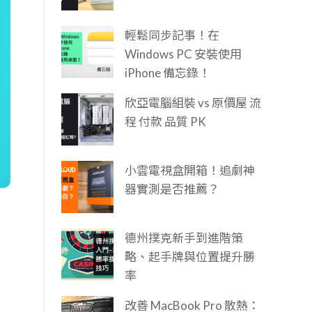
輕鬆同步記事！在
Windows PC 安裝使用
iPhone 備忘錄！
欣亞電腦組裝 vs 原價屋 流
程 付款 品質 PK
小雲電視盒開箱！追劇神
器實測是否推薦？
德州撲克新手到進階策
略、起手牌與位置提升勝
率
改善 MacBook Pro 散熱：