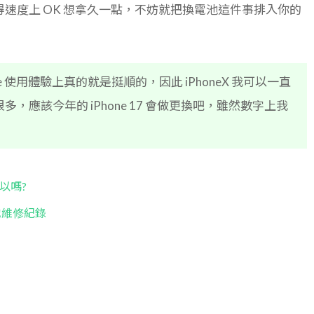
速度上 OK 想拿久一點，不妨就把換電池這件事排入你的
 使用體驗上真的就是挺順的，因此 iPhoneX 我可以一直
應該今年的 iPhone 17 會做更換吧，雖然數字上我
可以嗎?
池維修紀錄