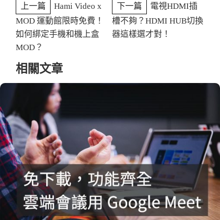
上一篇
Hami Video x
下一篇
電視HDMI插
MOD 運動館限時免費！
槽不夠？HDMI HUB切換
如何綁定手機和機上盒
器這樣選才對！
MOD？
相關文章