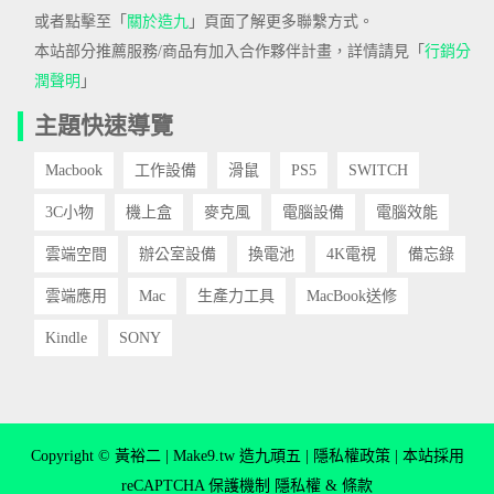
或者點擊至「
關於造九
」頁面了解更多聯繫方式。
本站部分推薦服務/商品有加入合作夥伴計畫，詳情請見「
行銷分
潤聲明
」
主題快速導覽
Macbook
工作設備
滑鼠
PS5
SWITCH
3C小物
機上盒
麥克風
電腦設備
電腦效能
雲端空間
辦公室設備
換電池
4K電視
備忘錄
雲端應用
Mac
生產力工具
MacBook送修
Kindle
SONY
Copyright © 黃裕二 | Make9.tw 造九頑五 |
隱私權政策
| 本站採用
reCAPTCHA 保護機制
隱私權
&
條款