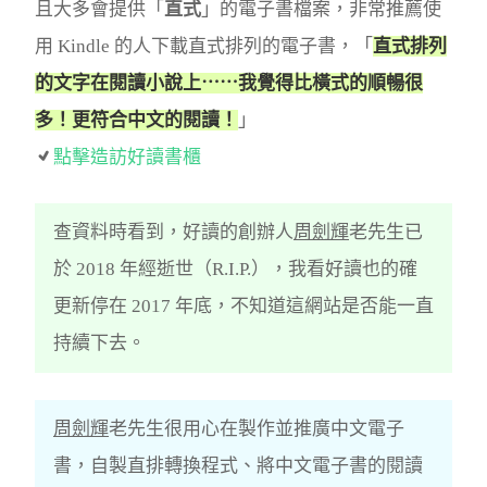
且大多會提供「
直式
」的電子書檔案，非常推薦使
用 Kindle 的人下載直式排列的電子書，「
直式排列
的文字在閱讀小說上⋯⋯我覺得比橫式的順暢很
多！更符合中文的閱讀！
」
點擊造訪好讀書櫃
查資料時看到，好讀的創辦人
周劍輝
老先生已
於 2018 年經逝世（R.I.P.），我看好讀也的確
更新停在 2017 年底，不知道這網站是否能一直
持續下去。
周劍輝
老先生很用心在製作並推廣中文電子
書，自製直排轉換程式、將中文電子書的閱讀