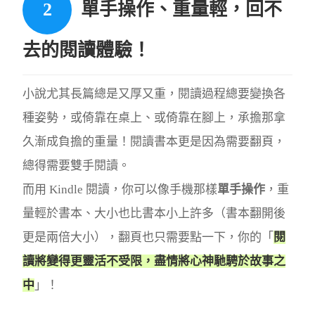
單手操作、重量輕，回不
去的閱讀體驗！
小說尤其長篇總是又厚又重，閱讀過程總要變換各
種姿勢，或倚靠在桌上、或倚靠在腳上，承擔那拿
久漸成負擔的重量！閱讀書本更是因為需要翻頁，
總得需要雙手閱讀。
而用 Kindle 閱讀，你可以像手機那樣
單手操作
，重
量輕於書本、大小也比書本小上許多（書本翻開後
更是兩倍大小），翻頁也只需要點一下，你的「
閱
讀將變得更靈活不受限，盡情將心神馳騁於故事之
中
」！