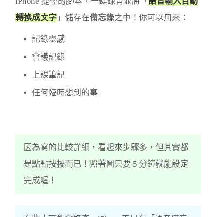
iPhone 捷徑的腳本，一鍵錄音並將「
語音輸入自動
轉換成文字
」儲存在
備忘錄
之中！你可以用來：
記錄靈感
會議記錄
上課筆記
任何臨時想到的事
因為寫的比較詳細，看起來步驟多，但其實都
是點點按按而已！照著圖只要 5 分鐘就能設定
完成喔！