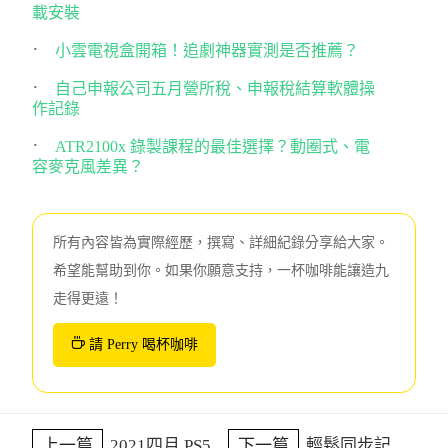
載安裝
小雲電視盒開箱！追劇神器實測是否推薦？
自己申報公司五月營所稅、申報稅結算軟體操
作記錄
ATR2100x 錄製課程的最佳選擇？動圈式、電
容麥克風差異？
所有內容皆為實際經歷，撰寫、詳細紀錄分享給大家。
希望能幫助到你。如果你願意支持，一杯咖啡能讓造九
走得更遠！
請 Perry 喝杯咖啡
上一篇
2021四月 PS5
下一篇
輕鬆同步記