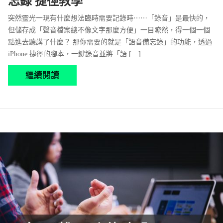
忘錄 捷徑教學
突然靈光一現有什麼想法臨時需要記錄時⋯⋯「錄音」是最快的，
但儲存成「聲音檔案總不像文字那麼方便」一目瞭然，得一個一個
點進去聽講了什麼？ 那你需要的就是「語音備忘錄」的功能，透過
iPhone 捷徑的腳本，一鍵錄音並將「語 […]...
繼續閱讀