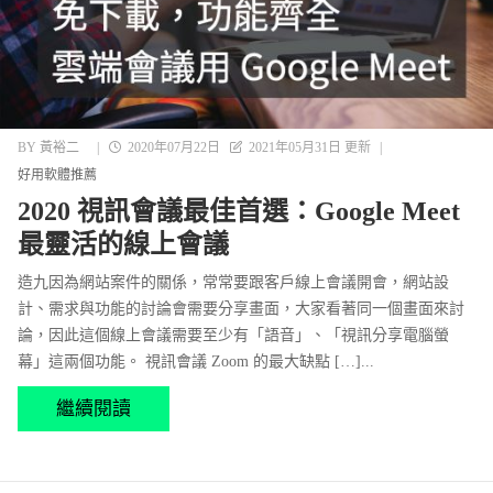
BY
黃裕二
|
2020年07月22日
2021年05月31日 更新
|
好用軟體推薦
2020 視訊會議最佳首選：Google Meet
最靈活的線上會議
造九因為網站案件的關係，常常要跟客戶線上會議開會，網站設
計、需求與功能的討論會需要分享畫面，大家看著同一個畫面來討
論，因此這個線上會議需要至少有「語音」、「視訊分享電腦螢
幕」這兩個功能。 視訊會議 Zoom 的最大缺點 […]...
繼續閱讀