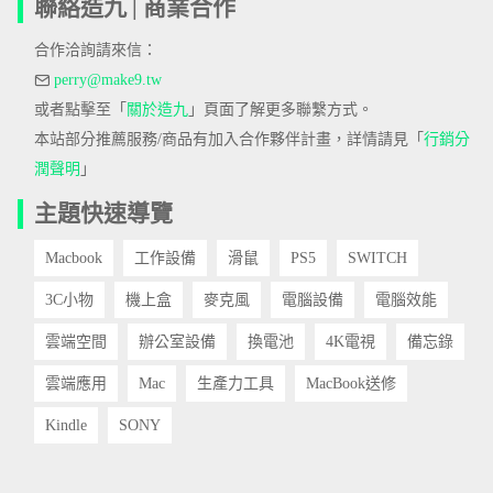
聯絡造九 | 商業合作
合作洽詢請來信：
perry@make9.tw
或者點擊至「
關於造九
」頁面了解更多聯繫方式。
本站部分推薦服務/商品有加入合作夥伴計畫，詳情請見「
行銷分
潤聲明
」
主題快速導覽
Macbook
工作設備
滑鼠
PS5
SWITCH
3C小物
機上盒
麥克風
電腦設備
電腦效能
雲端空間
辦公室設備
換電池
4K電視
備忘錄
雲端應用
Mac
生產力工具
MacBook送修
Kindle
SONY