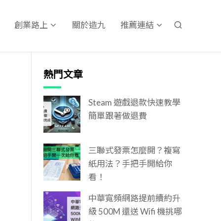
關於造九
創業路上
推薦連結
熱門文章
Steam 遊戲退款快速教學
簡單跟著做退費
三聯式發票怎麼開？複寫
紙用法？手把手開給你
看！
中華寬頻網路提前續約升
級 500M 還送 Wifi 機挑哪