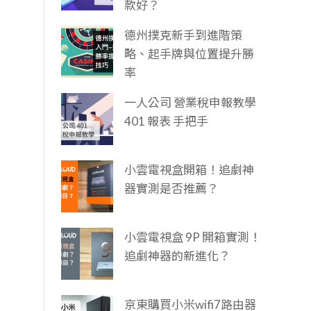
款好？
德州撲克新手到進階策
略、起手牌與位置提升勝
率
一人公司 營業稅申報教學
401 報表 手把手
小雲電視盒開箱！追劇神
器實測是否推薦？
小雲電視盒 9P 開箱實測！
追劇神器的新進化？
京東購買小米wifi7路由器