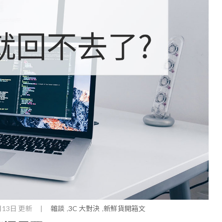
月13日 更新
|
雜談
3C 大對決
新鮮貨開箱文