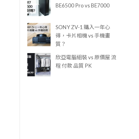
BE6500 Pro vs BE7000
SONY ZV-1 購入一年心
得，卡片相機 vs 手機畫
質？
欣亞電腦組裝 vs 原價屋 流
程 付款 品質 PK