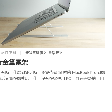
月04日 更新
|
新鮮貨開箱文
電腦玩物
合金筆電架
作感到疲乏時，我會帶著 16 吋的 MacBook Pro 到咖
話其實在咖啡店工作，沒有在家裡用 PC 工作來得舒適，因