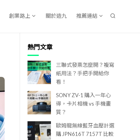
關於造九
創業路上
推薦連結
熱門文章
三聯式發票怎麼開？複寫
紙用法？手把手開給你
看！
SONY ZV-1 購入一年心
得，卡片相機 vs 手機畫
質？
歐姆龍無線藍牙血壓計選
購 JPN616T 7157T 比較