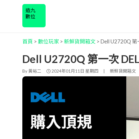
造九
數位
首頁
>
數位玩家
>
新鮮貨開箱文
>
Dell U2720Q
Dell U2720Q 第一次 
By
黃裕二
2024年01月11日 星期四
|
新鮮貨開箱文