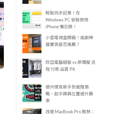
輕鬆同步記事！在
Windows PC 安裝使用
iPhone 備忘錄！
小雲電視盒開箱！追劇神
器實測是否推薦？
欣亞電腦組裝 vs 原價屋 流
程 付款 品質 PK
德州撲克新手到進階策
略、起手牌與位置提升勝
率
改善 MacBook Pro 散熱：