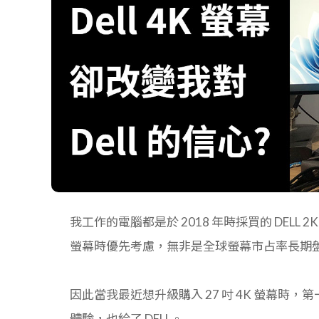
我工作的電腦都是於 2018 年時採買的 DELL
螢幕時優先考慮，無非是全球螢幕市占率長期
因此當我最近想升級購入 27 吋 4K 螢幕時，
體驗，也給了 DELL。