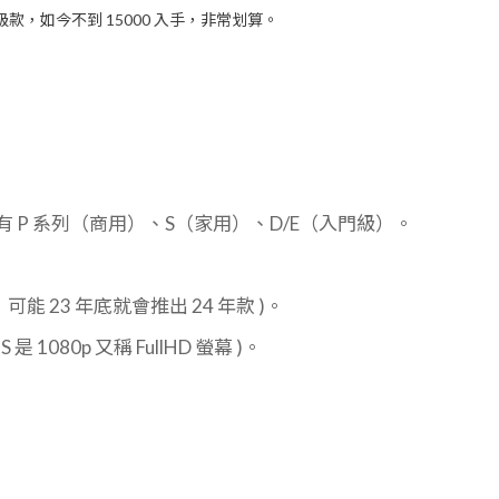
頂級款，如今不到 15000 入手，非常划算。
另外有 P 系列（商用）、
S（家用）、D/E（入門級）。
能 23 年底就會推出 24 年款 )。
是 1080p 又稱 FullHD 螢幕 )。