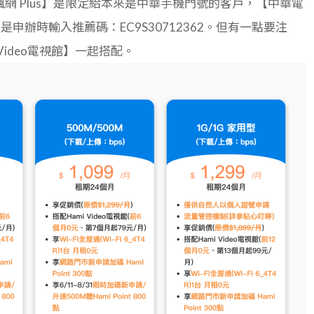
網 Plus】是限定給本來是中華手機門號的客戶，【中華電
申辦時輸入推薦碼：EC9S30712362。但有一點要注
 Video電視館】一起搭配。