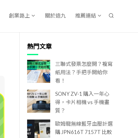
關於造九
創業路上
推薦連結
熱門文章
三聯式發票怎麼開？複寫
紙用法？手把手開給你
看！
SONY ZV-1 購入一年心
得，卡片相機 vs 手機畫
質？
歐姆龍無線藍牙血壓計選
購 JPN616T 7157T 比較