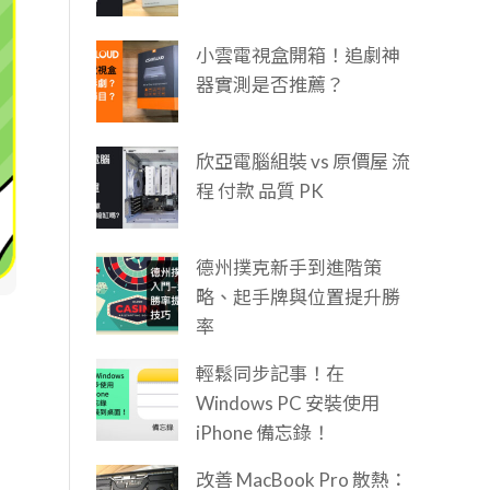
小雲電視盒開箱！追劇神
器實測是否推薦？
欣亞電腦組裝 vs 原價屋 流
程 付款 品質 PK
德州撲克新手到進階策
略、起手牌與位置提升勝
率
輕鬆同步記事！在
Windows PC 安裝使用
iPhone 備忘錄！
改善 MacBook Pro 散熱：