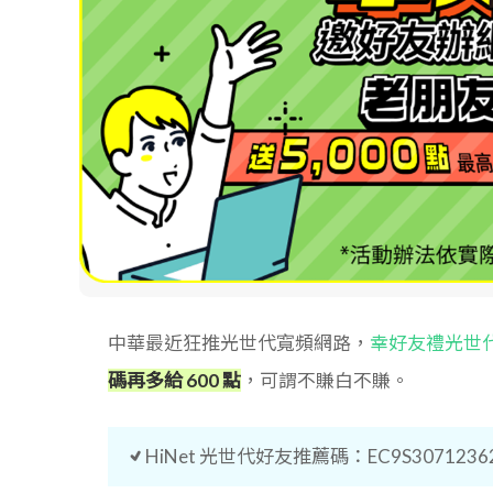
中華最近狂推光世代寬頻網路，
幸好友禮光世
碼再多給 600 點
，可謂不賺白不賺。
HiNet 光世代好友推薦碼：EC9S3071236