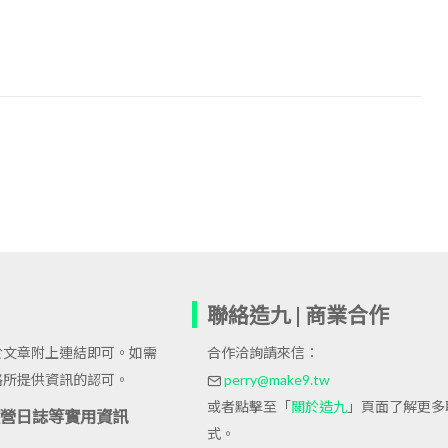
聯絡造九 | 商業合作
於文章附上連結即可。如需
合作洽詢請來信：
格所提供資訊的認可。
perry@make9.tw
或者點擊至「
關於造九
」頁面了解更多
站經營日誌等實用資訊
式。