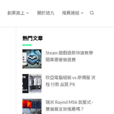
關於造九
創業路上
推薦連結
熱門文章
Steam 遊戲退款快速教學
簡單跟著做退費
欣亞電腦組裝 vs 原價屋 流
程 付款 品質 PK
瑞米 Raymii MS6 氣壓式 ·
雙螢幕支架推薦嗎？