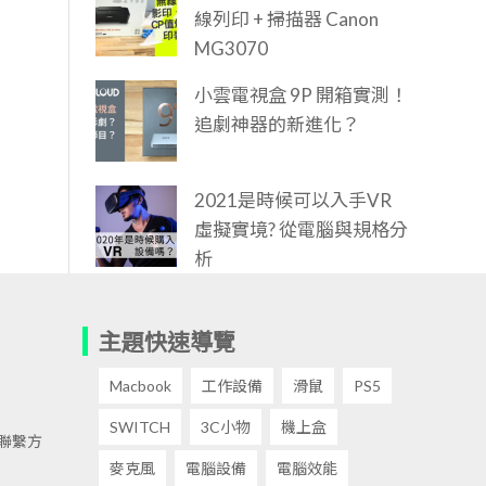
線列印 + 掃描器 Canon
MG3070
小雲電視盒 9P 開箱實測！
追劇神器的新進化？
2021是時候可以入手VR
虛擬實境? 從電腦與規格分
析
主題快速導覽
Macbook
工作設備
滑鼠
PS5
SWITCH
3C小物
機上盒
聯繫方
麥克風
電腦設備
電腦效能