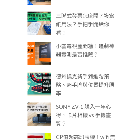
三聯式發票怎麼開？複寫
紙用法？手把手開給你
看！
小雲電視盒開箱！追劇神
器實測是否推薦？
德州撲克新手到進階策
略、起手牌與位置提升勝
率
SONY ZV-1 購入一年心
得，卡片相機 vs 手機畫
質？
CP值超高印表機！wifi 無