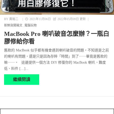
BY
黃裕二
|
2021年11月06日
2022年05月09日 更新
|
新鮮貨開箱文
電腦玩物
MacBook Pro 喇叭破音怎麼辦？一瓶白
膠修給你看
舊款的 MacBook 似乎都有機會遇到喇叭破音的問題。不知道是之前
的喇叭有問題，還是只是因為存粹「時間」到了⋯⋯畢竟是舊款的
嘛⋯⋯。 這邊提供一個方法 DIY 修復你的 MacBook 喇叭，難度
低、料件 […]...
繼續閱讀