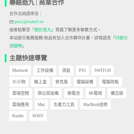
聯絡造九 | 商業合作
合作洽詢請來信：
perry@make9.tw
或者點擊至「
關於造九
」頁面了解更多聯繫方式。
本站部分推薦服務/商品有加入合作夥伴計畫，詳情請見「
行銷分
潤聲明
」
主題快速導覽
Macbook
工作設備
滑鼠
PS5
SWITCH
3C小物
機上盒
麥克風
電腦設備
電腦效能
雲端空間
辦公室設備
換電池
4K電視
備忘錄
雲端應用
Mac
生產力工具
MacBook送修
Kindle
SONY