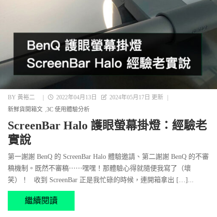
BY
黃裕二
|
2022年04月13日
2024年05月17日 更新
|
新鮮貨開箱文
3C 使用體驗分析
ScreenBar Halo 護眼螢幕掛燈：經驗老
實說
第一謝謝 BenQ 的 ScreenBar Halo 體驗邀請、第二謝謝 BenQ 的不審
稿機制。既然不審稿⋯⋯嘿嘿！那體驗心得就隨便我寫了（壞
笑）！ 收到 ScreenBar 正是我忙碌的時候，連開箱拿出 […]...
繼續閱讀