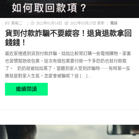
BY
黃裕二
|
2022年01月14日
2022年03月23日 更新
|
雜談
貨到付款詐騙不要縱容！退貨退款拿回
錢錢！
最近家裡遇到貨到付款詐騙，姑姑比較常訂購一些電視購物，家裏
也習慣幫她收包裹。這次有個包裹要付款一千多奶奶也就付款取
了。 奶奶就被姑姑罵了，當聽到家人受到詐騙時⋯⋯有時第一反
應就是對家人生氣。怎麼會被騙呢？這 […]...
繼續閱讀