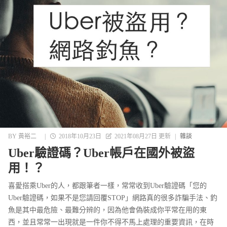
BY
黃裕二
|
2018年10月23日
2021年08月27日 更新
|
雜談
Uber驗證碼？Uber帳戶在國外被盜
用！？
喜愛搭乘Uber的人，都跟筆者一樣，常常收到Uber驗證碼「您的
Uber驗證碼，如果不是您請回覆STOP」網路真的很多詐騙手法、釣
魚是其中最危險、最難分辨的，因為他會偽裝成你平常在用的東
西，並且常常一出現就是一件你不得不馬上處理的重要資訊，在時