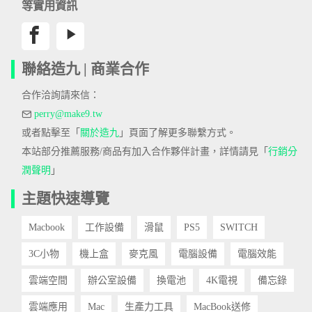
等實用資訊
聯絡造九 | 商業合作
合作洽詢請來信：
perry@make9.tw
或者點擊至「
關於造九
」頁面了解更多聯繫方式。
本站部分推薦服務/商品有加入合作夥伴計畫，詳情請見「
行銷分
潤聲明
」
主題快速導覽
Macbook
工作設備
滑鼠
PS5
SWITCH
3C小物
機上盒
麥克風
電腦設備
電腦效能
雲端空間
辦公室設備
換電池
4K電視
備忘錄
雲端應用
Mac
生產力工具
MacBook送修