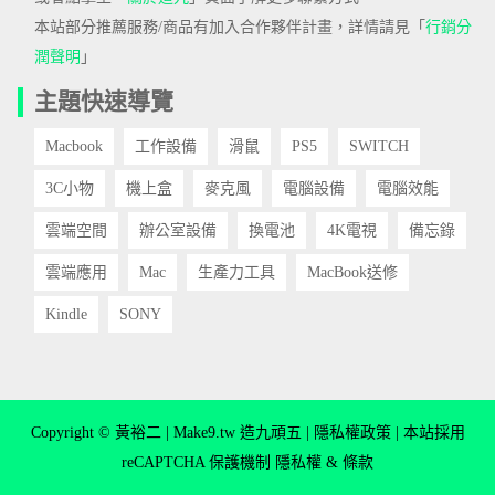
本站部分推薦服務/商品有加入合作夥伴計畫，詳情請見「
行銷分
潤聲明
」
主題快速導覽
Macbook
工作設備
滑鼠
PS5
SWITCH
3C小物
機上盒
麥克風
電腦設備
電腦效能
雲端空間
辦公室設備
換電池
4K電視
備忘錄
雲端應用
Mac
生產力工具
MacBook送修
Kindle
SONY
Copyright © 黃裕二 | Make9.tw 造九頑五 |
隱私權政策
| 本站採用
reCAPTCHA 保護機制
隱私權
&
條款