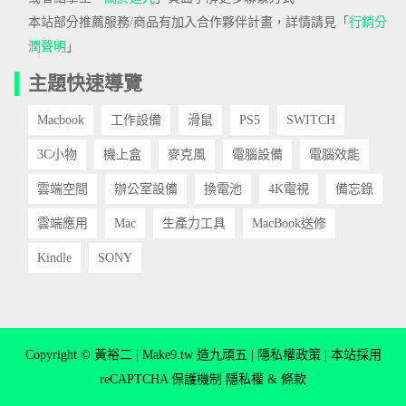
本站部分推薦服務/商品有加入合作夥伴計畫，詳情請見「
行銷分
潤聲明
」
主題快速導覽
Macbook
工作設備
滑鼠
PS5
SWITCH
3C小物
機上盒
麥克風
電腦設備
電腦效能
雲端空間
辦公室設備
換電池
4K電視
備忘錄
雲端應用
Mac
生產力工具
MacBook送修
Kindle
SONY
Copyright © 黃裕二 | Make9.tw 造九頑五 |
隱私權政策
| 本站採用
reCAPTCHA 保護機制
隱私權
&
條款