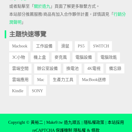
或者點擊至「
關於造九
」頁面了解更多聯繫方式。
本站部分推薦服務/商品有加入合作夥伴計畫，詳情請見「
行銷分
潤聲明
」
主題快速導覽
Macbook
工作設備
滑鼠
PS5
SWITCH
3C小物
機上盒
麥克風
電腦設備
電腦效能
雲端空間
辦公室設備
換電池
4K電視
備忘錄
雲端應用
Mac
生產力工具
MacBook送修
Kindle
SONY
Copyright © 黃裕二 | Make9.tw 造九頑五 |
隱私權政策
| 本站採用
reCAPTCHA 保護機制
隱私權
&
條款