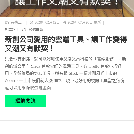
BY
黃裕二
|
2020年02月12日
2020年07月20日 更新
|
創業路上
好用軟體推薦
新創公司愛用的雲端工具、讓工作變得
又潮又有默契！
只要你有網路，就可以輕鬆使用又潮又高科技的「雲端服務」，新
創的辦公室有 Slack 這款火紅的溝通工具，有 Trello 這款小巧好
用、全盤佈局的雲端工具，還有跟 Slack 一樣才剛風光上市的
Zoom，一上市股價就大漲 80%，現下最好用的視訊工具當之無愧，
還可以用來錄取螢幕畫面！...
繼續閱讀