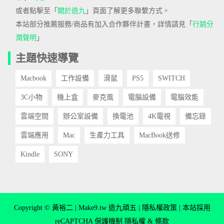
或者點擊至「
關於造九
」頁面了解更多聯繫方式。
本站部分推薦服務/商品有加入合作夥伴計畫，詳情請見「
行銷分
潤聲明
」
主題快速導覽
Macbook
工作設備
滑鼠
PS5
SWITCH
3C小物
機上盒
麥克風
電腦設備
電腦效能
雲端空間
辦公室設備
換電池
4K電視
備忘錄
雲端應用
Mac
生產力工具
MacBook送修
Kindle
SONY
Copyright © 黃裕二 | Make9.tw 造九頑五 |
隱私權政策
| 本站採用
reCAPTCHA 保護機制
隱私權
&
條款