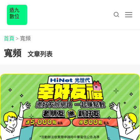
造九
數位
首頁
>
寬頻
寬頻
文章列表