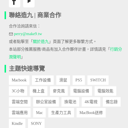
聯絡造九 | 商業合作
合作洽詢請來信：
perry@make9.tw
或者點擊至「
關於造九
」頁面了解更多聯繫方式。
本站部分推薦服務/商品有加入合作夥伴計畫，詳情請見「
行銷分
潤聲明
」
主題快速導覽
Macbook
工作設備
滑鼠
PS5
SWITCH
3C小物
機上盒
麥克風
電腦設備
電腦效能
雲端空間
辦公室設備
換電池
4K電視
備忘錄
雲端應用
Mac
生產力工具
MacBook送修
Kindle
SONY