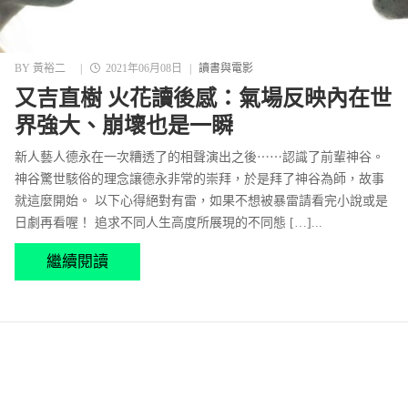
BY
黃裕二
|
2021年06月08日
|
讀書與電影
又吉直樹 火花讀後感：氣場反映內在世
界強大、崩壞也是一瞬
新人藝人德永在一次糟透了的相聲演出之後⋯⋯認識了前輩神谷。
神谷驚世駭俗的理念讓德永非常的崇拜，於是拜了神谷為師，故事
就這麼開始。 以下心得絕對有雷，如果不想被暴雷請看完小說或是
日劇再看喔！ 追求不同人生高度所展現的不同態 […]...
繼續閱讀