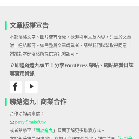
文章版權宣告
本部落格文字、圖片皆有版權，歡迎引用文章內容，只需於文章
附上連結即可。如需整篇文章轉載者，請與我們聯繫取得同意！
謝謝對本部落格所提供資訊的認可。
立即追蹤造九頑五！分享WordPress 架站、網站經營日誌
等實用資訊
聯絡造九 | 商業合作
合作洽詢請來信：
perry@make9.tw
或者點擊至「
關於造九
」頁面了解更多聯繫方式。
本站部分推薦服務/商品有加入合作夥伴計畫，詳情請見「
行銷分