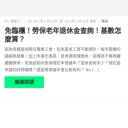
BY
黃裕二
|
2021年12月23日
2023年12月18日 更新
|
雜談
免臨櫃！勞保老年退休金查詢！基數怎
麼算？
因為母親是保險在職業工會，近來基本工資不斷調升，每年要繳的
錢越來越重！加上年事也漸高，就考慮辦理退休，這樣就不需再繼
續繳勞保。究竟該如何查詢現在年資幾年？退休金有多少？現在是
申請的好時機嗎？還是再等幾年會比較有利？ &n […]...
繼續閱讀