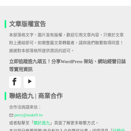
文章版權宣告
本部落格文字、圖片皆有版權，歡迎引用文章內容，只需於文章
附上連結即可。如需整篇文章轉載者，請與我們聯繫取得同意！
謝謝對本部落格所提供資訊的認可。
立即追蹤造九頑五！分享WordPress 架站、網站經營日誌
等實用資訊
聯絡造九 | 商業合作
合作洽詢請來信：
perry@make9.tw
或者點擊至「
關於造九
」頁面了解更多聯繫方式。
本站部分推薦服務/商品有加入合作夥伴計畫，詳情請見「
行銷分