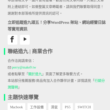
本部落格文字、圖片皆有版權，歡迎引用文章內容，只需於文章
附上連結即可。如需整篇文章轉載者，請與我們聯繫取得同意！
謝謝對本部落格所提供資訊的認可。
立即追蹤造九頑五！分享WordPress 架站、網站經營日誌
等實用資訊
聯絡造九 | 商業合作
合作洽詢請來信：
perry@make9.tw
或者點擊至「
關於造九
」頁面了解更多聯繫方式。
本站部分推薦服務/商品有加入合作夥伴計畫，詳情請見「
行銷分
潤聲明
」
主題快速導覽
Macbook
工作設備
滑鼠
PS5
SWITCH