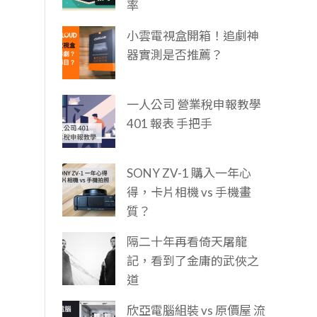
率
小雲電視盒開箱！追劇神
器實測是否推薦？
一人公司 營業稅申報教學
401 報表 手把手
SONY ZV-1 購入一年心
得，卡片相機 vs 手機畫
質？
隔二十年再看倚天屠龍
記，看到了金庸的武俠之
道
欣亞電腦組裝 vs 原價屋 流