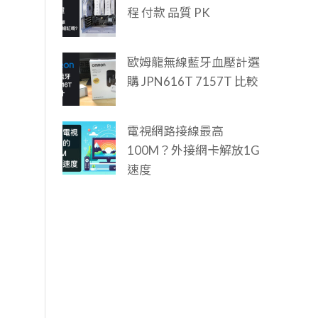
程 付款 品質 PK
歐姆龍無線藍牙血壓計選
購 JPN616T 7157T 比較
電視網路接線最高
100M？外接網卡解放1G
速度