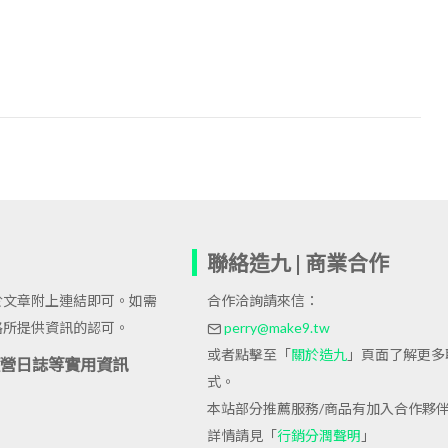
聯絡造九 | 商業合作
於文章附上連結即可。如需
合作洽詢請來信：
格所提供資訊的認可。
perry@make9.tw
或者點擊至「
關於造九
」頁面了解更多
站經營日誌等實用資訊
式。
本站部分推薦服務/商品有加入合作夥
詳情請見「
行銷分潤聲明
」