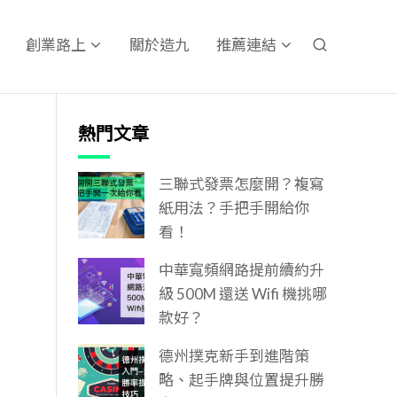
關於造九
創業路上
推薦連結
熱門文章
三聯式發票怎麼開？複寫
紙用法？手把手開給你
看！
中華寬頻網路提前續約升
級 500M 還送 Wifi 機挑哪
款好？
德州撲克新手到進階策
略、起手牌與位置提升勝