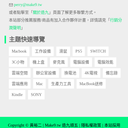
perry@make9.tw
或者點擊至「
關於造九
」頁面了解更多聯繫方式。
本站部分推薦服務/商品有加入合作夥伴計畫，詳情請見「
行銷分
潤聲明
」
主題快速導覽
Macbook
工作設備
滑鼠
PS5
SWITCH
3C小物
機上盒
麥克風
電腦設備
電腦效能
雲端空間
辦公室設備
換電池
4K電視
備忘錄
雲端應用
Mac
生產力工具
MacBook送修
Kindle
SONY
Copyright © 黃裕二 | Make9.tw 造九頑五 |
隱私權政策
| 本站採用