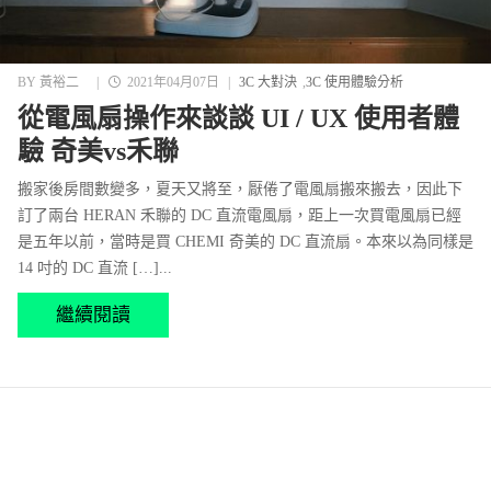
BY
黃裕二
|
2021年04月07日
|
3C 大對決
3C 使用體驗分析
從電風扇操作來談談 UI / UX 使用者體
驗 奇美vs禾聯
搬家後房間數變多，夏天又將至，厭倦了電風扇搬來搬去，因此下
訂了兩台 HERAN 禾聯的 DC 直流電風扇，距上一次買電風扇已經
是五年以前，當時是買 CHEMI 奇美的 DC 直流扇。本來以為同樣是
14 吋的 DC 直流 […]...
繼續閱讀