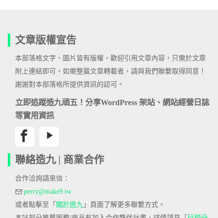
文章版權宣告
本部落格文字、圖片皆有版權，歡迎引用文章內容，只需於文章
附上連結即可。如需整篇文章轉載者，請與我們聯繫取得同意！
謝謝對本部落格所提供資訊的認可。
立即追蹤造九頑五！分享WordPress 架站、網站經營日誌
等實用資訊
聯絡造九 | 商業合作
合作洽詢請來信：
perry@make9.tw
或者點擊至「
關於造九
」頁面了解更多聯繫方式。
本站部分推薦服務/商品有加入合作夥伴計畫，詳情請見「
行銷分