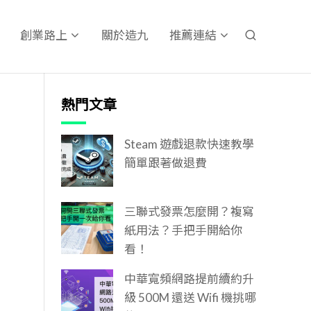
關於造九
創業路上
推薦連結
熱門文章
Steam 遊戲退款快速教學
簡單跟著做退費
三聯式發票怎麼開？複寫
紙用法？手把手開給你
看！
中華寬頻網路提前續約升
級 500M 還送 Wifi 機挑哪