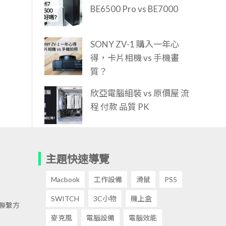
BE6500 Pro vs BE7000
SONY ZV-1 購入一年心
得，卡片相機 vs 手機畫
質？
欣亞電腦組裝 vs 原價屋 流
程 付款 品質 PK
主題快速導覽
Macbook
工作設備
滑鼠
PS5
SWITCH
3C小物
機上盒
聯繫方
麥克風
電腦設備
電腦效能