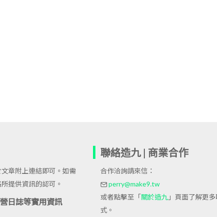
聯絡造九 | 商業合作
於文章附上連結即可。如需
合作洽詢請來信：
格所提供資訊的認可。
perry@make9.tw
或者點擊至「
關於造九
」頁面了解更多
站經營日誌等實用資訊
式。