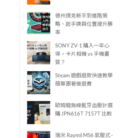
德州撲克新手到進階策
略、起手牌與位置提升勝
率
SONY ZV-1 購入一年心
得，卡片相機 vs 手機畫
質？
Steam 遊戲退款快速教學
簡單跟著做退費
歐姆龍無線藍牙血壓計選
購 JPN616T 7157T 比較
瑞米 Raymii MS6 氣壓式 ·