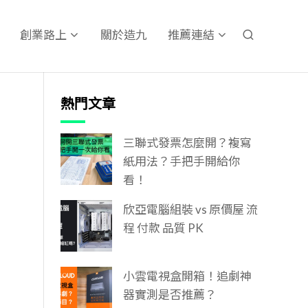
關於造九
創業路上
推薦連結
熱門文章
三聯式發票怎麼開？複寫
紙用法？手把手開給你
看！
欣亞電腦組裝 vs 原價屋 流
程 付款 品質 PK
小雲電視盒開箱！追劇神
器實測是否推薦？