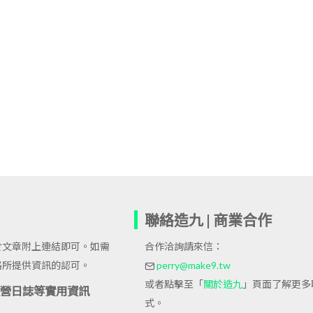
聯絡造九 | 商業合作
於文章附上連結即可。如需
合作洽詢請來信：
格所提供資訊的認可。
perry@make9.tw
或者點擊至「
關於造九
」頁面了解更多
站經營日誌等實用資訊
式。