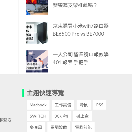
雙螢幕支架推薦嗎？
京東購買小米wifi7路由器
BE6500 Pro vs BE7000
一人公司 營業稅申報教學
401 報表 手把手
主題快速導覽
Macbook
工作設備
滑鼠
PS5
SWITCH
3C小物
機上盒
聯繫方
麥克風
電腦設備
電腦效能