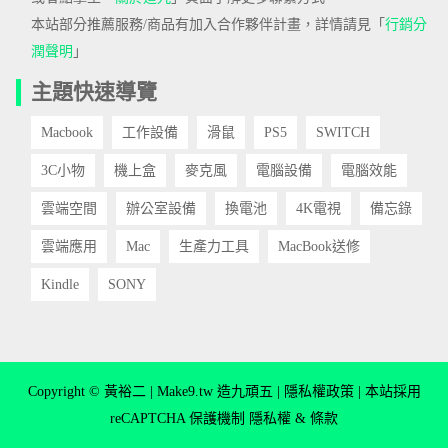
本站部分推薦服務/商品有加入合作夥伴計畫，詳情請見「
行銷分
潤聲明
」
主題快速導覽
Macbook
工作設備
滑鼠
PS5
SWITCH
3C小物
機上盒
麥克風
電腦設備
電腦效能
雲端空間
辦公室設備
換電池
4K電視
備忘錄
雲端應用
Mac
生產力工具
MacBook送修
Kindle
SONY
Copyright © 黃裕二 | Make9.tw 造九頑五 |
隱私權政策
| 本站採用
reCAPTCHA 保護機制
隱私權
&
條款