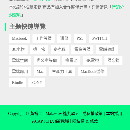
本站部分推薦服務/商品有加入合作夥伴計畫，詳情請見「
行銷分
潤聲明
」
主題快速導覽
Macbook
工作設備
滑鼠
PS5
SWITCH
3C小物
機上盒
麥克風
電腦設備
電腦效能
雲端空間
辦公室設備
換電池
4K電視
備忘錄
雲端應用
Mac
生產力工具
MacBook送修
Kindle
SONY
Copyright © 黃裕二 | Make9.tw 造九頑五 |
隱私權政策
| 本站採用
reCAPTCHA 保護機制
隱私權
&
條款