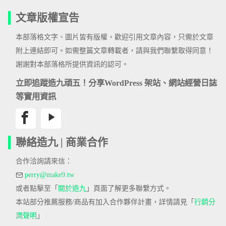
文章版權宣告
本部落格文字、圖片皆有版權，歡迎引用文章內容，只需於文章
附上連結即可。如需整篇文章轉載者，請與我們聯繫取得同意！
謝謝對本部落格所提供資訊的認可。
立即追蹤造九頑五！分享WordPress 架站、網站經營日誌
等實用資訊
聯絡造九 | 商業合作
合作洽詢請來信：
perry@make9.tw
或者點擊至「
關於造九
」頁面了解更多聯繫方式。
本站部分推薦服務/商品有加入合作夥伴計畫，詳情請見「
行銷分
潤聲明
」