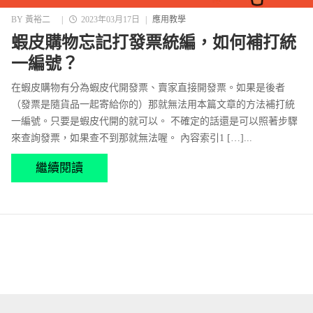
BY
黃裕二
|
2023年03月17日
|
應用教學
蝦皮購物忘記打發票統編，如何補打統
一編號？
在蝦皮購物有分為蝦皮代開發票、賣家直接開發票。如果是後者
（發票是隨貨品一起寄給你的）那就無法用本篇文章的方法補打統
一編號。只要是蝦皮代開的就可以。 不確定的話還是可以照著步驟
來查詢發票，如果查不到那就無法喔。 內容索引1 […]...
繼續閱讀