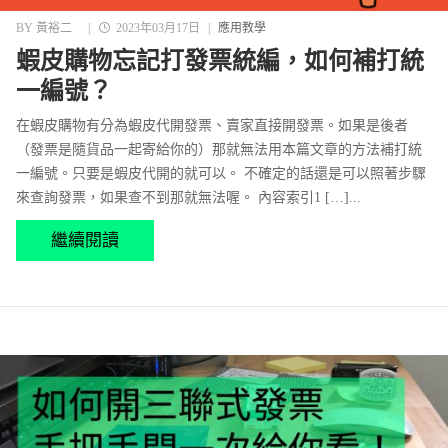
BY
黃裕二
|
2023年03月17日
|
應用教學
蝦皮購物忘記打發票統編，如何補打統
一編號？
在蝦皮購物有分為蝦皮代開發票、賣家直接開發票。如果是後者
（發票是隨貨品一起寄給你的）那就無法用本篇文章的方法補打統
一編號。只要是蝦皮代開的就可以。 不確定的話還是可以照著步驟
來查詢發票，如果查不到那就無法喔。 內容索引1 […]...
繼續閱讀