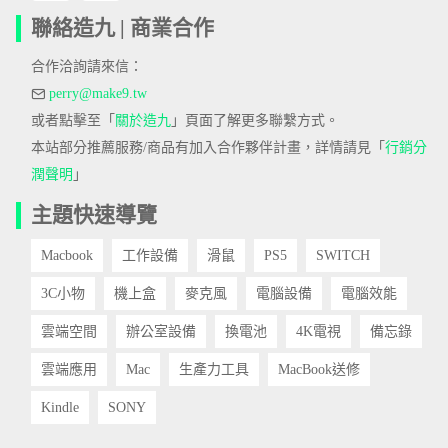
聯絡造九 | 商業合作
合作洽詢請來信：
perry@make9.tw
或者點擊至「
關於造九
」頁面了解更多聯繫方式。
本站部分推薦服務/商品有加入合作夥伴計畫，詳情請見「
行銷分
潤聲明
」
主題快速導覽
Macbook
工作設備
滑鼠
PS5
SWITCH
3C小物
機上盒
麥克風
電腦設備
電腦效能
雲端空間
辦公室設備
換電池
4K電視
備忘錄
雲端應用
Mac
生產力工具
MacBook送修
Kindle
SONY