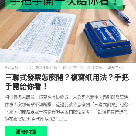
BY
黃裕二
|
2021年04月16日
2022年09月01日 更新
|
創業筆記
三聯式發票怎麼開？複寫紙用法？手把
手開給你看！
相信很多人跟我一樣莫名其妙變成一人公司老闆後，遇到開發票這
件事！突然有點不知所措，這邊我就將怎麼開「三聯式發票」記錄
下來，順便給跟我一樣徬徨的老闆們做個參考！ 設備購買傳送門
鍾花複寫紙 利百代印泥 0.3 […]...
繼續閱讀