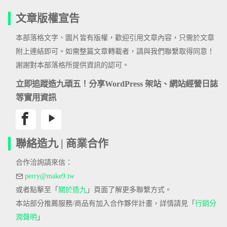
文章版權宣告
本部落格文字、圖片皆有版權，歡迎引用文章內容，只需於文章
附上連結即可。如需整篇文章轉載者，請與我們聯繫取得同意！
謝謝對本部落格所提供資訊的認可。
立即追蹤造九頑五！分享WordPress 架站、網站經營日誌
等實用資訊
聯絡造九 | 商業合作
合作洽詢請來信：
perry@make9.tw
或者點擊至「
關於造九
」頁面了解更多聯繫方式。
本站部分推薦服務/商品有加入合作夥伴計畫，詳情請見「
行銷分
潤聲明
」