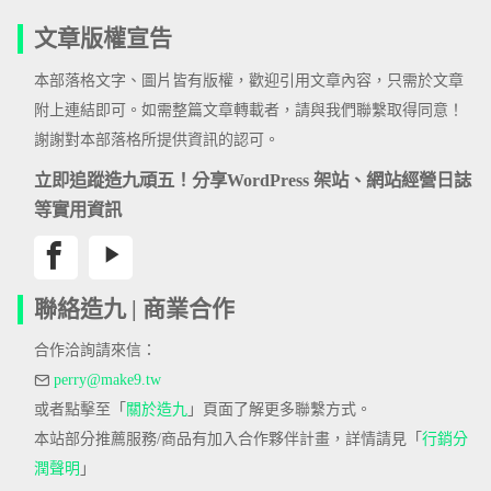
文章版權宣告
本部落格文字、圖片皆有版權，歡迎引用文章內容，只需於文章
附上連結即可。如需整篇文章轉載者，請與我們聯繫取得同意！
謝謝對本部落格所提供資訊的認可。
立即追蹤造九頑五！分享WordPress 架站、網站經營日誌
等實用資訊
聯絡造九 | 商業合作
合作洽詢請來信：
perry@make9.tw
或者點擊至「
關於造九
」頁面了解更多聯繫方式。
本站部分推薦服務/商品有加入合作夥伴計畫，詳情請見「
行銷分
潤聲明
」