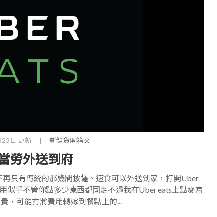
月23日 更新
|
新鮮貨開箱文
費麥當勞外送到府
食，不再只有傳統的那幾間披薩、速食可以外送到家，打開Uber
用似乎不管你點多少東西都固定不過我在Uber eats上點麥當
，可能有將費用轉嫁到餐點上的...