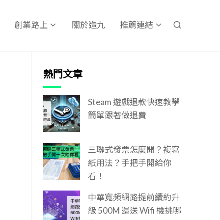
關於造九
創業路上
推薦連結
熱門文章
Steam 遊戲退款快速教學
簡單跟著做退費
三聯式發票怎麼開？複寫
紙用法？手把手開給你
看！
中華寬頻網路提前續約升
級 500M 還送 Wifi 機挑哪