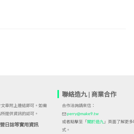
聯絡造九 | 商業合作
於文章附上連結即可。如需
合作洽詢請來信：
格所提供資訊的認可。
perry@make9.tw
或者點擊至「
關於造九
」頁面了解更多
站經營日誌等實用資訊
式。