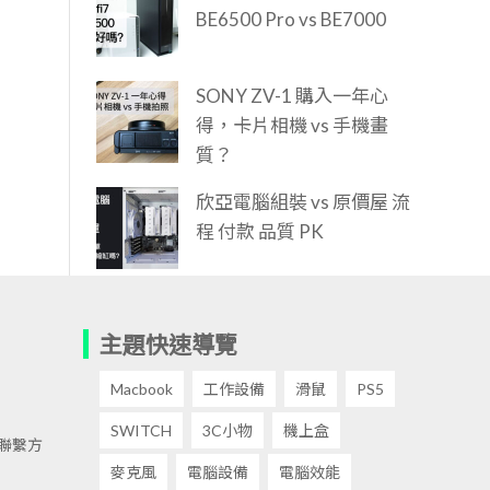
BE6500 Pro vs BE7000
SONY ZV-1 購入一年心
得，卡片相機 vs 手機畫
質？
欣亞電腦組裝 vs 原價屋 流
程 付款 品質 PK
主題快速導覽
Macbook
工作設備
滑鼠
PS5
SWITCH
3C小物
機上盒
聯繫方
麥克風
電腦設備
電腦效能