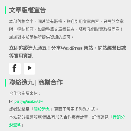
文章版權宣告
本部落格文字、圖片皆有版權，歡迎引用文章內容，只需於文章
附上連結即可。如需整篇文章轉載者，請與我們聯繫取得同意！
謝謝對本部落格所提供資訊的認可。
立即追蹤造九頑五！分享WordPress 架站、網站經營日誌
等實用資訊
聯絡造九 | 商業合作
合作洽詢請來信：
perry@make9.tw
或者點擊至「
關於造九
」頁面了解更多聯繫方式。
本站部分推薦服務/商品有加入合作夥伴計畫，詳情請見「
行銷分
潤聲明
」