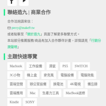
聯絡造九 | 商業合作
合作洽詢請來信：
perry@make9.tw
或者點擊至「
關於造九
」頁面了解更多聯繫方式。
本站部分推薦服務/商品有加入合作夥伴計畫，詳情請見「
行銷分
潤聲明
」
主題快速導覽
Macbook
工作設備
滑鼠
PS5
SWITCH
3C小物
機上盒
麥克風
電腦設備
電腦效能
雲端空間
辦公室設備
換電池
4K電視
備忘錄
雲端應用
Mac
生產力工具
MacBook送修
Kindle
SONY