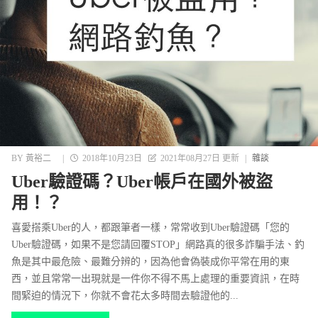
BY
黃裕二
|
2018年10月23日
2021年08月27日 更新
|
雜談
Uber驗證碼？Uber帳戶在國外被盜
用！？
喜愛搭乘Uber的人，都跟筆者一樣，常常收到Uber驗證碼「您的
Uber驗證碼，如果不是您請回覆STOP」網路真的很多詐騙手法、釣
魚是其中最危險、最難分辨的，因為他會偽裝成你平常在用的東
西，並且常常一出現就是一件你不得不馬上處理的重要資訊，在時
間緊迫的情況下，你就不會花太多時間去驗證他的...