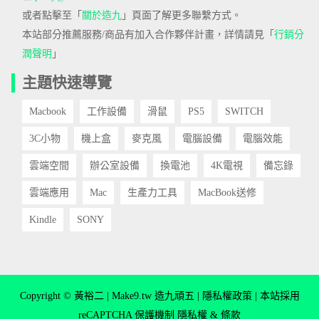
或者點擊至「
關於造九
」頁面了解更多聯繫方式。
本站部分推薦服務/商品有加入合作夥伴計畫，詳情請見「
行銷分
潤聲明
」
主題快速導覽
Macbook
工作設備
滑鼠
PS5
SWITCH
3C小物
機上盒
麥克風
電腦設備
電腦效能
雲端空間
辦公室設備
換電池
4K電視
備忘錄
雲端應用
Mac
生產力工具
MacBook送修
Kindle
SONY
Copyright © 黃裕二 | Make9.tw 造九頑五 |
隱私權政策
| 本站採用
reCAPTCHA 保護機制
隱私權
&
條款