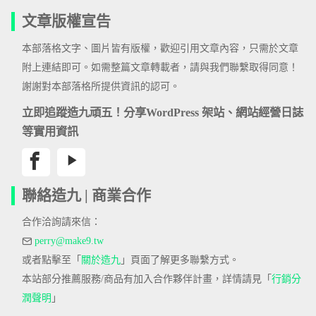
文章版權宣告
本部落格文字、圖片皆有版權，歡迎引用文章內容，只需於文章
附上連結即可。如需整篇文章轉載者，請與我們聯繫取得同意！
謝謝對本部落格所提供資訊的認可。
立即追蹤造九頑五！分享WordPress 架站、網站經營日誌
等實用資訊
聯絡造九 | 商業合作
合作洽詢請來信：
perry@make9.tw
或者點擊至「
關於造九
」頁面了解更多聯繫方式。
本站部分推薦服務/商品有加入合作夥伴計畫，詳情請見「
行銷分
潤聲明
」