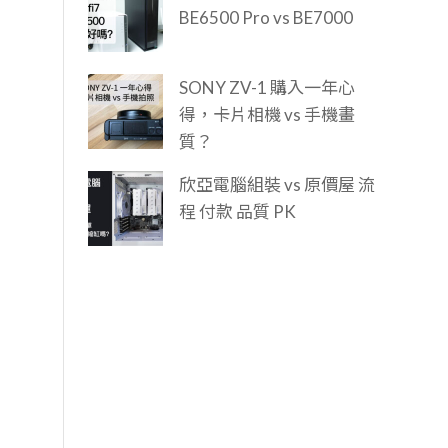
BE6500 Pro vs BE7000
SONY ZV-1 購入一年心
得，卡片相機 vs 手機畫
質？
欣亞電腦組裝 vs 原價屋 流
程 付款 品質 PK