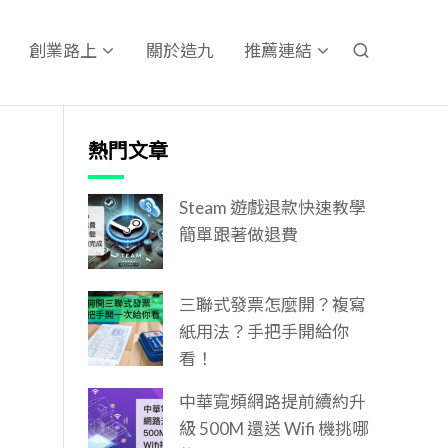
關於造九
創業路上
推薦連結
熱門文章
Steam 遊戲退款快速教學
簡單跟著做退費
三聯式發票怎麼開？複寫
紙用法？手把手開給你
看！
中華寬頻網路提前續約升
級 500M 還送 Wifi 機挑哪